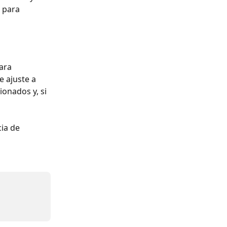
 para 
ara 
e ajuste a 
onados y, si 
ia de 