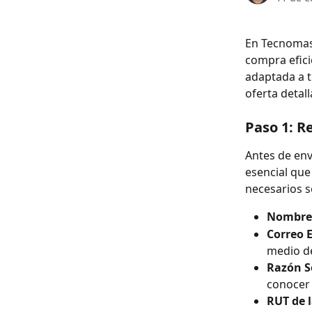
En Tecnomas.
compra efici
adaptada a t
oferta detall
Paso 1: R
Antes de env
esencial que
necesarios s
Nombre 
Correo E
medio de
Razón S
conocer 
RUT de 