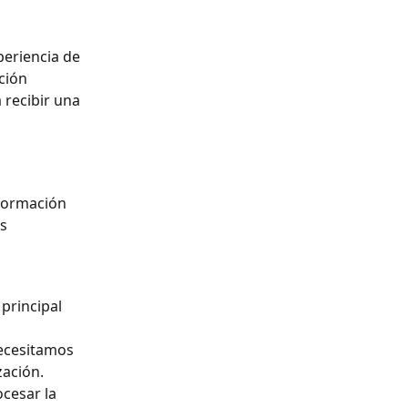
eriencia de 
ción 
 recibir una 
nformación 
s 
principal 
necesitamos 
zación.
cesar la 