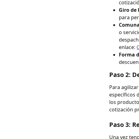
cotizaci
Giro de 
para per
Comuna
o servic
despacho
enlace: 
Forma d
descuent
Paso 2: D
Para agilizar
específicos 
los producto
cotización p
Paso 3: R
Una vez teng