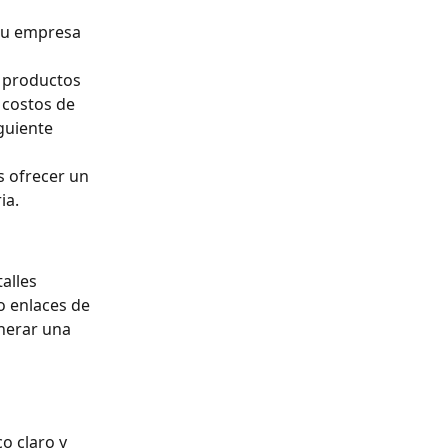
 tu empresa 
s productos 
 costos de 
guiente 
 ofrecer un 
ia.
alles 
o enlaces de 
nerar una 
o claro y 