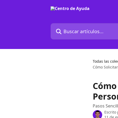
Ir al contenido principal
Buscar artículos...
Todas las cole
Cómo Solicita
Cómo 
Perso
Pasos Sencil
Escrito
11 de e