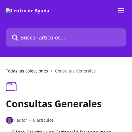
Ir al contenido principal
Buscar artículos...
Todas las colecciones
Consultas Generales
Consultas Generales
1 autor
6 artículos