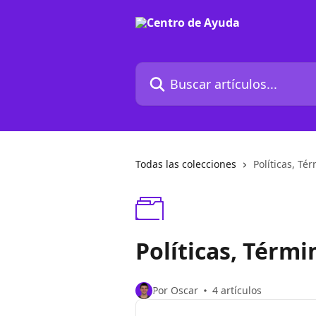
Ir al contenido principal
Buscar artículos...
Todas las colecciones
Políticas, Té
Políticas, Térmi
Por Oscar
4 artículos